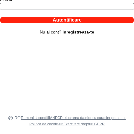
Autentificare
Nu ai cont?
Inregistreaza-te
RO
Termeni si conditii
ANPC
Prelucrarea datelor cu caracter personal
Politica de cookie-uri
Exercitare drepturi GDPR